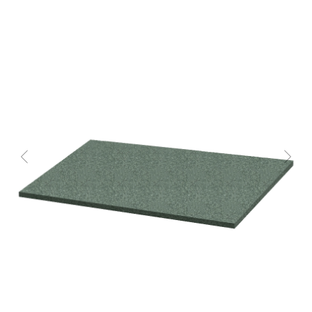
+7 923 126-52-14
Информация
О нас
Информация об оплате
Информация о доставке
info@fenixnsk.ru
г. Новосибирск,
Мочищенское шоссе, 21Б
Как сделать заказ
Политика конфиденциальности
Служба поддержки