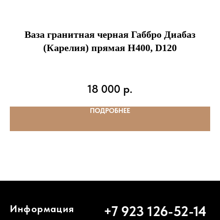
Информация о доставке
info@fenixnsk.ru
г. Новосибирск,
Ваза гранитная черная Габбро Диабаз
Мочищенское шоссе, 21Б
(Карелия) прямая H400, D120
Как сделать заказ
Политика конфиденциальности
18 000
р.
Служба поддержки
ПОДРОБНЕЕ