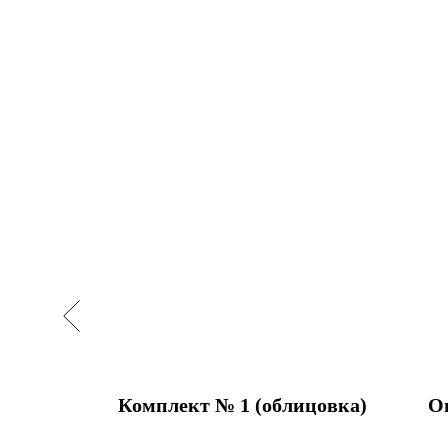
Габбро
Комплект № 1 (облицовка)
О
 D200