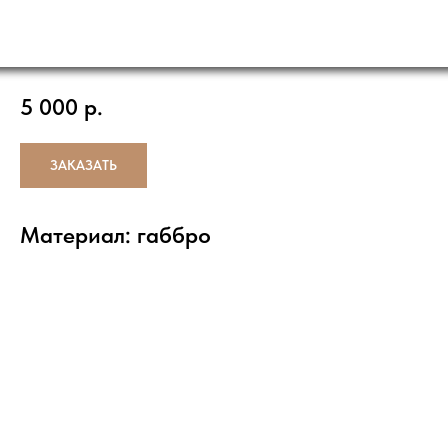
И РАБОТЫ
ДОСТАВКА
КО
О НАС
Шар гранитный Габбро на ножке H100, D100
5 000
р.
ЗАКАЗАТЬ
Материал: габбро