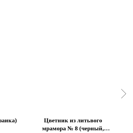
заика)
Цветник из литьвого
В
мрамора № 8 (черный,