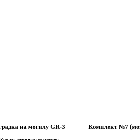
градка на могилу GR-3
Комплект №7 (мо
Купить оградку на могилу