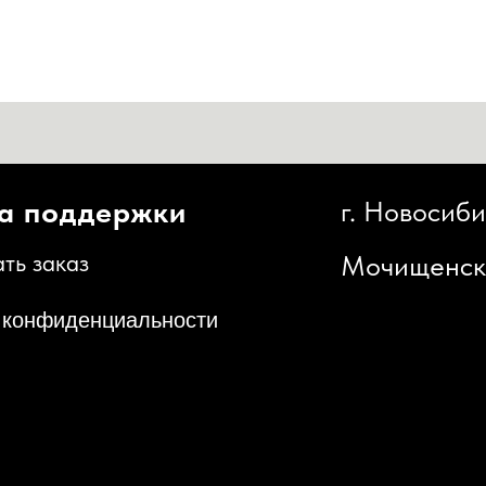
оддержки
г. Новосибирск,
каз
Мочищенское шоссе,
иденциальности