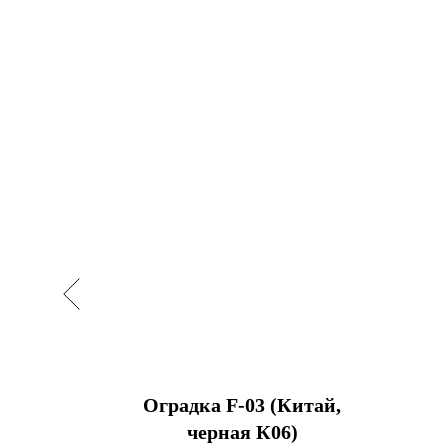
ерная
Оградка F-03 (Китай,
релия)
черная К06)