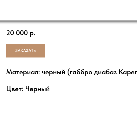
И РАБОТЫ
ДОСТАВКА
КО
О НАС
Ваза гранитная черная Габбро Диабаз (Карели
20 000
р.
ЗАКАЗАТЬ
Материал: черный (габбро диабаз Каре
Цвет: Черный