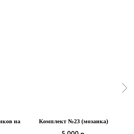
иков на
Комплект №23 (мозаика)
Г
5 000
р.