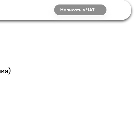
НТАКТЫ
Написать в ЧАТ
я) прямая H450, D120
лия)