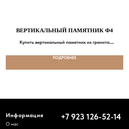
г. Новосибирск,
Мочищенское шоссе, 21Б
Как сделать заказ
ВЕРТИКАЛЬНЫЙ ПАМЯТНИК Ф4
Купить вертикальный памятник из гранита
Политика конфиденциальности
Цена: от 20 000 р.
ПОДРОБНЕЕ
Служба поддержки