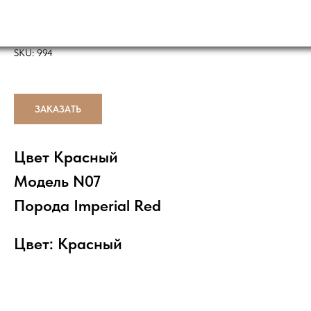
И РАБОТЫ
ДОСТАВКА
КО
О НАС
Надгробная плита N07(Индия,красная К05) 12
SKU:
994
ЗАКАЗАТЬ
Цвет Красный
Модель N07
Порода Imperial Red
Цвет: Красный