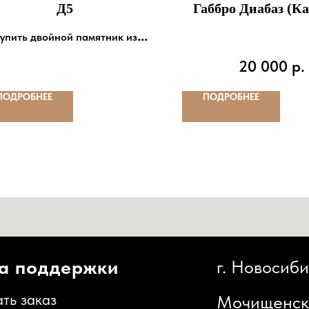
Д5
Габбро Диабаз (К
прямая H450, 
упить двойной памятник из
гранита
20 000
р.
Цена: от 35 000 р.
ПОДРОБНЕЕ
ПОДРОБНЕЕ
оддержки
г. Новосибирск,
каз
Мочищенское шоссе,
иденциальности